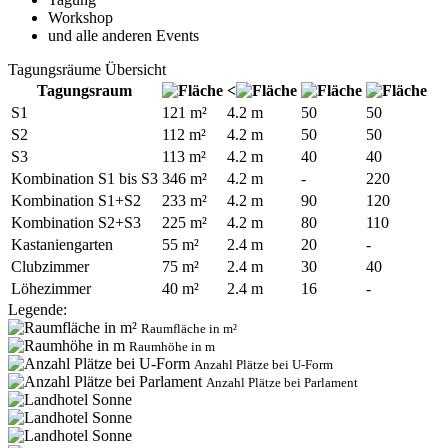
Workshop
und alle anderen Events
Tagungsräume Übersicht
Tagungsraum
<
S1
121 m²
4.2 m
50
50
S2
112 m²
4.2 m
50
50
S3
113 m²
4.2 m
40
40
Kombination S1 bis S3
346 m²
4.2 m
-
220
Kombination S1+S2
233 m²
4.2 m
90
120
Kombination S2+S3
225 m²
4.2 m
80
110
Kastaniengarten
55 m²
2.4 m
20
-
Clubzimmer
75 m²
2.4 m
30
40
Löhezimmer
40 m²
2.4 m
16
-
Legende:
Raumfläche in m²
Raumhöhe in m
Anzahl Plätze bei U-Form
Anzahl Plätze bei Parlament