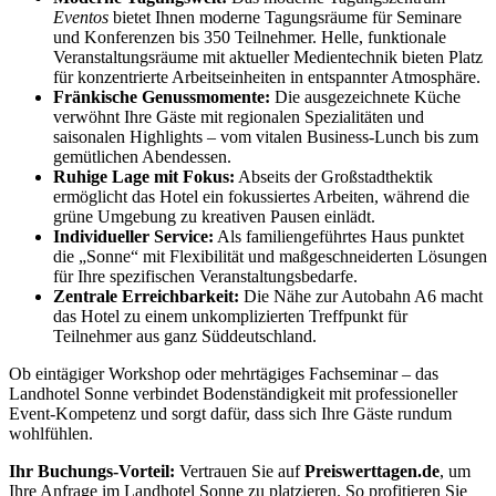
Eventos
bietet Ihnen moderne Tagungsräume für Seminare
und Konferenzen bis 350 Teilnehmer. Helle, funktionale
Veranstaltungsräume mit aktueller Medientechnik bieten Platz
für konzentrierte Arbeitseinheiten in entspannter Atmosphäre.
Fränkische Genussmomente:
Die ausgezeichnete Küche
verwöhnt Ihre Gäste mit regionalen Spezialitäten und
saisonalen Highlights – vom vitalen Business-Lunch bis zum
gemütlichen Abendessen.
Ruhige Lage mit Fokus:
Abseits der Großstadthektik
ermöglicht das Hotel ein fokussiertes Arbeiten, während die
grüne Umgebung zu kreativen Pausen einlädt.
Individueller Service:
Als familiengeführtes Haus punktet
die „Sonne“ mit Flexibilität und maßgeschneiderten Lösungen
für Ihre spezifischen Veranstaltungsbedarfe.
Zentrale Erreichbarkeit:
Die Nähe zur Autobahn A6 macht
das Hotel zu einem unkomplizierten Treffpunkt für
Teilnehmer aus ganz Süddeutschland.
Ob eintägiger Workshop oder mehrtägiges Fachseminar – das
Landhotel Sonne verbindet Bodenständigkeit mit professioneller
Event-Kompetenz und sorgt dafür, dass sich Ihre Gäste rundum
wohlfühlen.
Ihr Buchungs-Vorteil:
Vertrauen Sie auf
Preiswerttagen.de
, um
Ihre Anfrage im Landhotel Sonne zu platzieren. So profitieren Sie