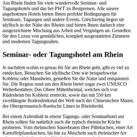
Am Rhein finden Sie viele wundervolle Seminar- und
Tagungshotels und das bei PWT zu Bestpreisen. Alle unsere
angebotenen Hotels bieten Ihnen perfekte Bedingungen für
Seminare, Tagungen und andere Events. Gleichzeitig liegen sie
idyllisch in der Nähe des Rheins und bieten Ihnen dadurch eine
ausgezeichnete Mischung aus Arbeit und Vergnügen an. Genießen
Sie den Luxus von gemütlichen, komplett ausgestatteten Zimmern
und modernen Tagungssälen.
Seminar- oder Tagungshotel am Rhein
Je nachdem wohin es genau für Sie am Rhein geht, gibt es viel zu
entdecken. Besuchen Sie idyllische Orte wie beispielsweise
Koblenz oder Mannheim, genießen Sie die Natur und entspannen
Sie. Die Region rund um den Rhein bietet sogar zwei UNESCO
Welterbestätten: Das Obere Mittelrheintal, welches sich von
Rüdesheim bis Koblenz erstreckt, sowie das mit 550 km
zweitlängste Bodendenkmal der Welt nach der Chinesischen Mauer,
der Obergermanisch-Raetische Limes in Rheinbrohl.
Bei einem Aufenthalt in einem Tagungs- oder Seminarhotel am
Rhein sollten Sie natürlich auch die typisch rheinische Küche
probieren. Vom rheinischen Sauerbraten über Pillekuchen, einer Art
Kartoffelpfannkuchen, bis hin zu Muscheln nach rheinischer Art