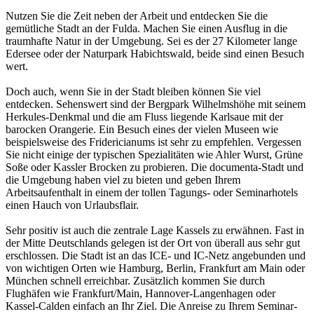
Nutzen Sie die Zeit neben der Arbeit und entdecken Sie die
gemütliche Stadt an der Fulda. Machen Sie einen Ausflug in die
traumhafte Natur in der Umgebung. Sei es der 27 Kilometer lange
Edersee oder der Naturpark Habichtswald, beide sind einen Besuch
wert.
Doch auch, wenn Sie in der Stadt bleiben können Sie viel
entdecken. Sehenswert sind der Bergpark Wilhelmshöhe mit seinem
Herkules-Denkmal und die am Fluss liegende Karlsaue mit der
barocken Orangerie. Ein Besuch eines der vielen Museen wie
beispielsweise des Fridericianums ist sehr zu empfehlen. Vergessen
Sie nicht einige der typischen Spezialitäten wie Ahler Wurst, Grüne
Soße oder Kassler Brocken zu probieren. Die documenta-Stadt und
die Umgebung haben viel zu bieten und geben Ihrem
Arbeitsaufenthalt in einem der tollen Tagungs- oder Seminarhotels
einen Hauch von Urlaubsflair.
Sehr positiv ist auch die zentrale Lage Kassels zu erwähnen. Fast in
der Mitte Deutschlands gelegen ist der Ort von überall aus sehr gut
erschlossen. Die Stadt ist an das ICE- und IC-Netz angebunden und
von wichtigen Orten wie Hamburg, Berlin, Frankfurt am Main oder
München schnell erreichbar. Zusätzlich kommen Sie durch
Flughäfen wie Frankfurt/Main, Hannover-Langenhagen oder
Kassel-Calden einfach an Ihr Ziel. Die Anreise zu Ihrem Seminar-